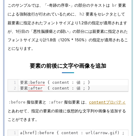
このサンプルでは、「-奇跡の序章-」の部分のテキストは
要素
br
による強制改行が行われているために、
要素をセレクタとして
h2
親要素に指定されたフォントサイズより1.2倍の指定が適用されます
が、1行目の「悪性脳腫瘍との闘い」の部分には親要素に指定された
フォントサイズより計1.8倍（120% * 150%）の指定が適用されるこ
とになります。
要素の前後に文字や画像を追加
要素
:
before
{
 content 
:
値
;
}
要素
:
after
{
 content 
:
値
;
}
擬似要素と
擬似要素 は、
プロパティ
:before
:after
content
とあわせて、指定の要素の前後に仮想的な文字列や画像を追加する
ことができます。
a
[
href
]:
before 
{
 content 
:
 url
(
arrow
.
gif
)
;