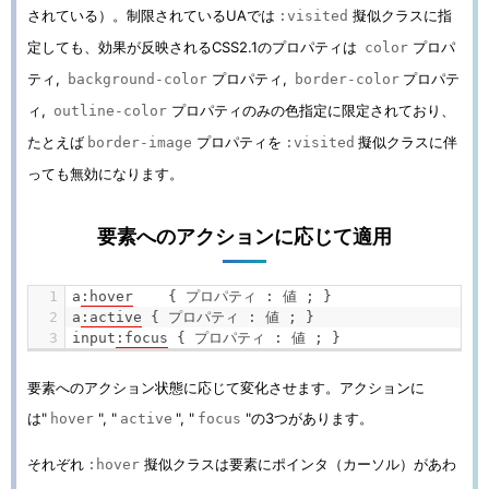
されている）。制限されているUAでは
擬似クラスに指
:visited
定しても、効果が反映されるCSS2.1のプロパティは
プロパ
color
ティ,
プロパティ,
プロパテ
background-color
border-color
ィ,
プロパティのみの色指定に限定されており、
outline-color
たとえば
プロパティを
擬似クラスに伴
border-image
:visited
っても無効になります。
要素へのアクションに応じて適用
a
:
hover
{
プロパティ
:
値
;
}
a
:
active
{
プロパティ
:
値
;
}
input
:
focus
{
プロパティ
:
値
;
}
要素へのアクション状態に応じて変化させます。アクションに
は"
", "
", "
"の3つがあります。
hover
active
focus
それぞれ
擬似クラスは要素にポインタ（カーソル）があわ
:hover