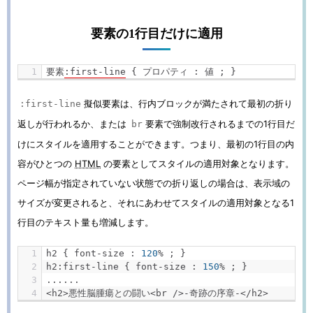
要素の1行目だけに適用
要素
:
first
-
line
{
プロパティ
:
値
;
}
擬似要素は、行内ブロックが満たされて最初の折り
:first-line
返しが行われるか、または
要素で強制改行されるまでの1行目だ
br
けにスタイルを適用することができます。つまり、最初の1行目の内
容がひとつの
HTML
の要素としてスタイルの適用対象となります。
ページ幅が指定されていない状態での折り返しの場合は、表示域の
サイズが変更されると、それにあわせてスタイルの適用対象となる1
行目のテキスト量も増減します。
h2 
{
 font
-
size 
:
120
%
;
}
h2
:
first
-
line 
{
 font
-
size 
:
150
%
;
}
......
<h2>
悪性脳腫瘍との闘い<
br 
/>-奇跡の序章-</
h2
>