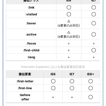
擬似クラス
IE6
IE7
:link
◯
◯
:visited
◯
◯
△
:hover
◯
(a要素のみ対応)
△
:active
◯
(a要素のみ対応)
:focus
×
×
:first-child
×
◯
:lang
×
×
Internete Explorerにおける擬似要素対応状況
擬似要素
IE6
IE7
IE8+
:first-letter
◯
◯
◯
:first-line
◯
◯
◯
:before
×
×
◯
:after