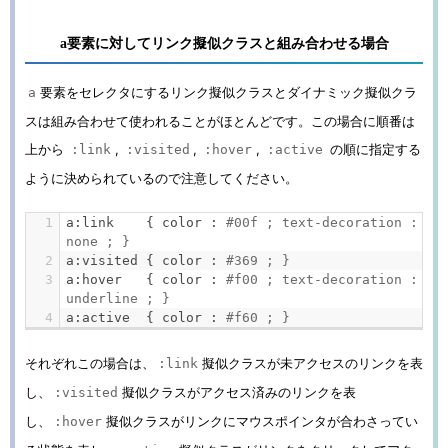
a要素に対してリンク擬似クラスと組み合わせる場合
要素をセレクタにするリンク擬似クラスとダイナミック擬似クラ
a
スは組み合わせて使われることがほとんどです。この場合に順番は
上から
,
,
,
の順に指定する
:link
:visited
:hover
:active
ように決められているので注意してください。
a
:
link    
{
 color 
:
#00f ; text-decoration : 
none ; }
a
:
visited 
{
 color 
:
#369 ; }
a
:
hover   
{
 color 
:
#f00 ; text-decoration : 
underline ; }
a
:
active  
{
 color 
:
#f60 ; }
それぞれこの場合は、
擬似クラスが未アクセスのリンクを表
:link
し、
擬似クラスがアクセス済みのリンクを表
:visited
し、
擬似クラスがリンクにマウスポインタが合わさってい
:hover