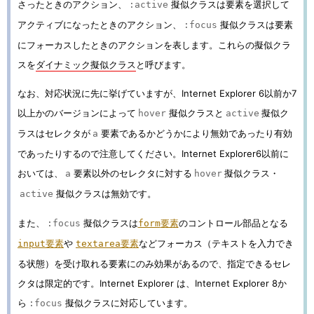
さったときのアクション、
擬似クラスは要素を選択して
:active
アクティブになったときのアクション、
擬似クラスは要素
:focus
にフォーカスしたときのアクションを表します。これらの擬似クラ
スを
ダイナミック擬似クラス
と呼びます。
なお、対応状況に先に挙げていますが、Internet Explorer 6以前か7
以上かのバージョンによって
擬似クラスと
擬似ク
hover
active
ラスはセレクタが
要素であるかどうかにより無効であったり有効
a
であったりするので注意してください。Internet Explorer6以前に
おいては、
要素以外のセレクタに対する
擬似クラス・
a
hover
擬似クラスは無効です。
active
また、
擬似クラスは
要素
のコントロール部品となる
:focus
form
要素
や
要素
などフォーカス（テキストを入力でき
input
textarea
る状態）を受け取れる要素にのみ効果があるので、指定できるセレ
クタは限定的です。Internet Explorer は、Internet Explorer 8か
ら
擬似クラスに対応しています。
:focus