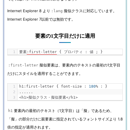
Internet Explorer 8 より
擬似クラスに対応しています。
:lang
Internet Explorer 7以前では無効です。
要素の1文字目だけに適用
要素
:
first
-
letter
{
プロパティ
:
値
;
}
擬似要素は、要素内のテキストの最初の1文字目
:first-letter
だけにスタイルを適用することができます。
h1
:
first
-
letter 
{
 font
-
size 
:
180
%
:
}
......
<h1>
擬似クラス・擬似要素</
h1
>
要素内の最初のテキスト（1文字目）は「擬」であるため、
h1
「擬」の部分だけに親要素に指定されているフォントサイズより 1.8
倍の指定が適用されます。