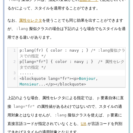
るかによって、スタイルを適用することができます。
なお、
属性セレクタ
を使うことでも同じ効果を出すことができます
が、
擬似クラスの場合は下記のような場合でもスタイルを適
:lang
用できる違いがあります。
p
:
lang
(
fr
)
{
 color 
:
 navy 
;
}
/* :lang擬似クラ
スでの指定 */
p
[
lang
=
"fr"
]
{
 color 
:
 navy 
;
}
/* 属性セレク
タでの指定 */
......
<
blockquote lang
=
"fr"
><
p
>
Bonjour
,
Monsieur
...<
/p></
blockquote
>
上記のような場合、属性セレクタによる指定では、
要素自体に直
p
接
の属性値があるわけではないので、スタイルの適
lang="fr"
用対象とはなりませんが、
擬似クラスを使えば、
要素に
:lang
p
直接言語コードが指定されていなくとも、
UA
が言語コードを判別
できればスタイルの適用対象となります。