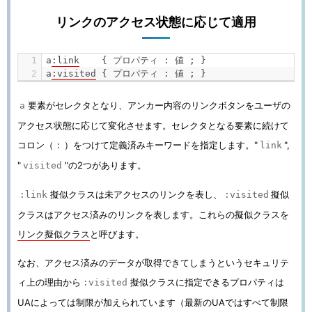
リンクのアクセス状態に応じて適用
a
:
link
{
プロパティ
:
値
;
}
a
:
visited
{
プロパティ
:
値
;
}
要素がセレクタとなり、アンカー内容のリンクボタンをユーザの
a
アクセス状態に応じて変化させます。セレクタとなる要素に続けて
コロン（
）をつけて定義済みキーワードを指定します。"
",
:
link
"
"の2つがあります。
visited
擬似クラスは未アクセスのリンクを表し、
擬似
:link
:visited
クラスはアクセス済みのリンクを表します。これらの擬似クラスを
リンク擬似クラス
と呼びます。
なお、アクセス済みのデータが取得できてしまうというセキュリテ
ィ上の理由から
擬似クラスに指定できるプロパティは
:visited
UAによっては制限が加えられています（最新のUAではすべて制限