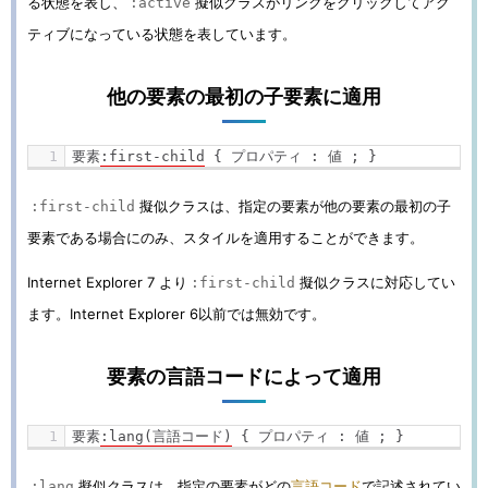
る状態を表し、
擬似クラスがリンクをクリックしてアク
:active
ティブになっている状態を表しています。
他の要素の最初の子要素に適用
要素
:
first
-
child
{
プロパティ
:
値
;
}
擬似クラスは、指定の要素が他の要素の最初の子
:first-child
要素である場合にのみ、スタイルを適用することができます。
Internet Explorer 7 より
擬似クラスに対応してい
:first-child
ます。Internet Explorer 6以前では無効です。
要素の言語コードによって適用
要素
:
lang
(言語コード)
{
プロパティ
:
値
;
}
擬似クラスは、指定の要素がどの
言語コード
で記述されてい
:lang