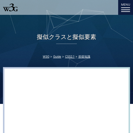
MENU
W3G
擬似クラスと擬似要素
W3G
Guide
CSS2.1
前提知識