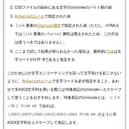
CSSファイルの始めにある文字のUnicodeのバイト順の値
ルール
で指定された値
@charset
要素の
属性
で指定された値（ただし、HTML5
link
charset
では
要素の
属性は廃止されたため、この方法
link
charset
は使うべきではありません）。
ここまで試して結果が得られなかった場合は、最終的に
UA
は文
字コードがUTF-8であると仮定する
このため
UA
が文字エンコーディングを誤って文字化けを起こさない
ように、
ルール
で文字コードを必ず指定すること、あわ
@charset
せて非ASCII文字列を用いる際には16進表記のUnicodeへエスケープ
して使うことをおすすめします。16進表記のUnicodeとは、
ヒラギ
であれば、
ノ角ゴ ProN W6
のように非
\30D2\30E9\30AE\30CE\89D2\30B4 ProN W6
ASCII文字列をエスケープして表記します。