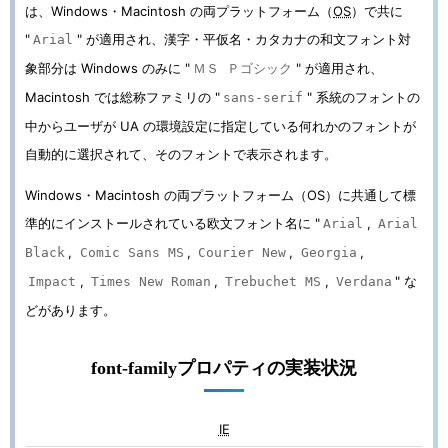
は、Windows・Macintosh の両プラットフォーム（
OS
）で共に
"
" が適用され、漢字・平仮名・カタカナの和文フォント対
Arial
象部分は Windows のみに "
" が適用され、
ＭＳ Ｐゴシック
Macintosh では総称ファミリの "
" 系統のフォントの
sans-serif
中からユーザが UA の環境設定に指定している何れかのフォントが
自動的に選択されて、そのフォントで表示されます。
Windows・Macintosh の両プラットフォーム（OS）に共通して標
準的にインストールされている欧文フォント名に "
,
Arial
Arial
,
,
,
,
Black
Comic Sans MS
Courier New
Georgia
,
,
,
" な
Impact
Times New Roman
Trebuchet MS
Verdana
どがあります。
font-familyプロパティの実装状況
IE