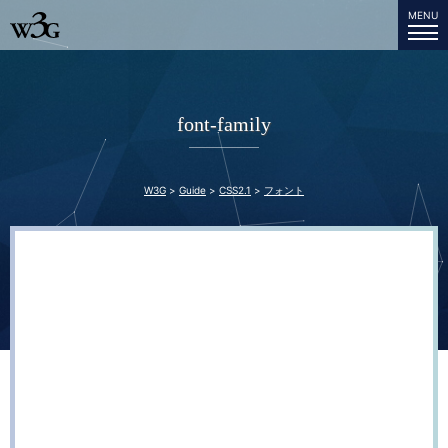
MENU
W3G
font-family
W3G
Guide
CSS2.1
フォント