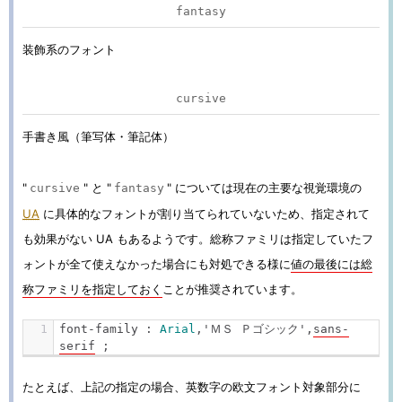
fantasy
装飾系のフォント
cursive
手書き風（筆写体・筆記体）
"
" と "
" については現在の主要な視覚環境の
cursive
fantasy
UA
に具体的なフォントが割り当てられていないため、指定されて
も効果がない UA もあるようです。総称ファミリは指定していたフ
ォントが全て使えなかった場合にも対処できる様に
値の最後には総
称ファミリを指定しておく
ことが推奨されています。
font
-
family 
:
Arial
,
'ＭＳ Ｐゴシック'
,
sans
-
serif
;
たとえば、上記の指定の場合、英数字の欧文フォント対象部分に