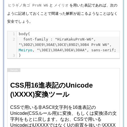
と
を用いた表記であれば、次の
ヒラギノ角ゴ ProN W6
メイリオ
ように記述しておくことで間違った解釈が起こるようなことはなく
安全でしょう。
body
{
  font
-
family 
:
"HiraKakuProN-W6"
,
"\30D2\30E9\30AE\30CE\89D2\30B4 ProN W6"
,
Meiryo
,
"\30E1\30A4\30EA\30AA"
,
 sans
-
serif
;
}