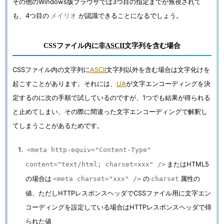
その他のWindows版ブラウザでは3つ目の指定までが無視されて
も、4つ目の
が認識できることになるでしょう。
メイリオ
CSSファイル内に非
ASCII
文字列を含む場合
CSSファイル内の文字列に
ASCII
文字列以外を含む場合は文字化けを
起こすことがあります。それには、
UA
が文字エンコーディングを決
定するのに次の手順で試しているのですが、1つでも結果が得られる
と止めてしまい、その際に間違った文字エンコーディングで解釈し
てしまうことがあるためです。
<meta http-equiv="Content-Type"
またはHTML5
content="text/html; charset=xxx" />
の場合は
の
属性の
<meta charset="xxx" />
charset
値、ただしHTTPレスポンスヘッダでCSSファイル用に文字エン
コーディングを設定している場合はHTTPレスポンスヘッダで得
られた値