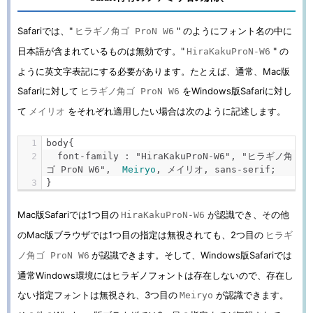
Safariでは、"
" のようにフォント名の中に
ヒラギノ角ゴ ProN W6
日本語が含まれているものは無効です。"
" の
HiraKakuProN-W6
ように英文字表記にする必要があります。たとえば、通常、Mac版
Safariに対して
をWindows版Safariに対し
ヒラギノ角ゴ ProN W6
て
をそれぞれ適用したい場合は次のように記述します。
メイリオ
body
{
  font
-
family 
:
"HiraKakuProN-W6"
,
"ヒラギノ角
ゴ ProN W6"
,
Meiryo
,
メイリオ,
 sans
-
serif
;
}
Mac版Safariでは1つ目の
が認識でき、その他
HiraKakuProN-W6
のMac版ブラウザでは1つ目の指定は無視されても、2つ目の
ヒラギ
が認識できます。そして、Windows版Safariでは
ノ角ゴ ProN W6
通常Windows環境にはヒラギノフォントは存在しないので、存在し
ない指定フォントは無視され、3つ目の
が認識できます。
Meiryo